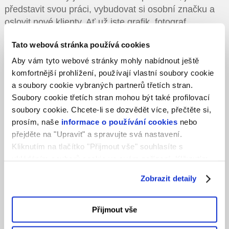
představit svou práci, vybudovat si osobní značku a
oslovit nové klienty. Ať už jste grafik, fotograf,
copywriter, vývojář nebo freelancer v jakémkoliv
Tato webová stránka používá cookies
oboru, profesionální …
Aby vám tyto webové stránky mohly nabídnout ještě
komfortnější prohlížení, používají vlastní soubory cookie
30. 4. 2026
a soubory cookie vybraných partnerů třetích stran.
Soubory cookie třetích stran mohou být také profilovací
soubory cookie. Chcete-li se dozvědět více, přečtěte si,
prosím, naše
informace o používání cookies
nebo
přejděte na "Upravit" a spravujte svá nastavení.
Kliknutím na tlačítko "Přijmout vše" souhlasíte s
ukládáním souborů cookie ve svém zařízení. Kliknutím
na tlačítko "Odmítnout" souhlasíte s ukládáním pouze
Zobrazit detaily
nezbytných souborů cookie.
Přijmout vše