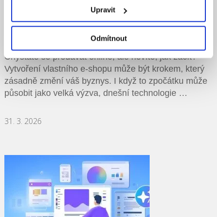
Upravit
Jak vytvořit e-shop: co potřebujete vědět,
než začnete
Odmítnout
Chystáte se prodávat online, ale nevíte, jak začít?
Vytvoření vlastního e-shopu může být krokem, který
zásadně změní váš byznys. I když to zpočátku může
působit jako velká výzva, dnešní technologie …
31. 3. 2026