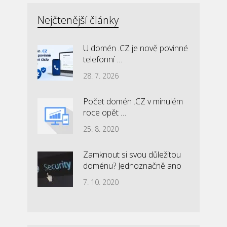
Nejčtenější články
U domén .CZ je nově povinné
telefonní …
28. 7. 2026
Počet domén .CZ v minulém
roce opět …
25. 8. 2020
Zamknout si svou důležitou
doménu? Jednoznačně ano
7. 10. 2020