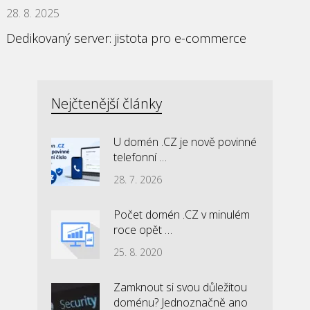
28. 8. 2025
Dedikovaný server: jistota pro e-commerce
Nejčtenější články
U domén .CZ je nově povinné
telefonní …
28. 7. 2026
Počet domén .CZ v minulém
roce opět …
25. 8. 2020
Zamknout si svou důležitou
doménu? Jednoznačně ano