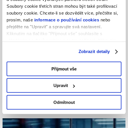
tl;dr
Soubory cookie třetích stran mohou být také profilovací
soubory cookie. Chcete-li se dozvědět více, přečtěte si,
prosím, naše
informace o používání cookies
nebo
SuperSite umožňuje vytvořit profesionální online
přejděte na "Upravit" a spravujte svá nastavení.
portfolio bez technických znalostí. Nabízí AI
Kliknutím na tlačítko "Přijmout vše" souhlasíte s
nástroje, šablony, jednoduchou úpravu, SEO
ukládáním souborů cookie ve svém zařízení. Kliknutím
nastavení i kontaktní formulář pro získávání
na tlačítko "Odmítnout" souhlasíte s ukládáním pouze
zakázek. Web je responzivní, snadno rozšiřitelný a
Zobrazit detaily
nezbytných souborů cookie.
pomáhá prezentovat práci, budovat značku a
oslovit nové klienty.
Přijmout vše
Upravit
Sdílej
Sdílej
Odmítnout
Podobné články