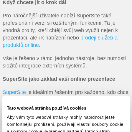
Když chcete jít o krok dál
Pro náročnější uživatele nabízí SuperSite také
profesionální verzi s rozšířenými funkcemi. Ta je
vhodná pro ty, kteří chtějí svůj web využít nejen k
prezentaci, ale i k nabízení nebo
prodeji služeb a
produktů online
.
Vše je řešeno v rámci jednoho nástroje, bez nutnosti
složité integrace externích systémů.
SuperSite jako základ vaší online prezentace
SuperSite
je ideálním řešením pro každého, kdo chce
mít vlastní profesionální web bez složitého
nastavování a vysokých nákladů. Umožňuje vytvořit
Tato webová stránka používá cookies
online portfolio, které odpovídá vašim představám,
Aby vám tyto webové stránky mohly nabídnout ještě
roste spolu s vámi a pomáhá vám být vidět.
komfortnější prohlížení, používají vlastní soubory cookie
a soubory cookie vybraných partnerů třetích stran.