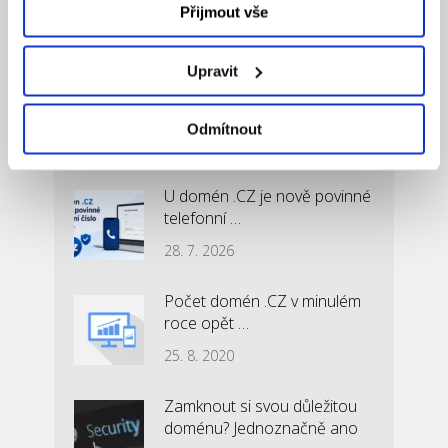
Přijmout vše
15. 4. 2022
Upravit
Odmítnout
Nejčtenější články
U domén .CZ je nově povinné
telefonní …
28. 7. 2026
Počet domén .CZ v minulém
roce opět …
25. 8. 2020
Zamknout si svou důležitou
doménu? Jednoznačně ano