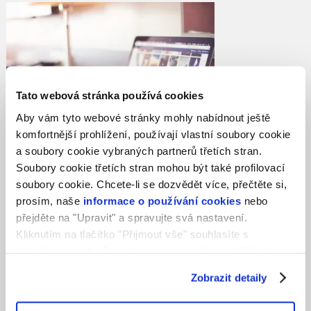
Tato webová stránka používá cookies
Aby vám tyto webové stránky mohly nabídnout ještě
komfortnější prohlížení, používají vlastní soubory cookie
a soubory cookie vybraných partnerů třetích stran.
Soubory cookie třetích stran mohou být také profilovací
soubory cookie. Chcete-li se dozvědět více, přečtěte si,
Reklama a její stinné stránky (část 1.)
prosím, naše
informace o používání cookies
nebo
přejděte na "Upravit" a spravujte svá nastavení.
V posledních letech se v internetovém prostředí
Kliknutím na tlačítko "Přijmout vše" souhlasíte s
objevují stále další a další formy podvodného jednání.
ukládáním souborů cookie ve svém zařízení. Kliknutím
Již dříve jsme se na konkrétních příkladech snažili
na tlačítko "Odmítnout" souhlasíte s ukládáním pouze
edukovat uživatele a poradit, jak se nestat obětí
Zobrazit detaily
nezbytných souborů cookie.
podvodného …