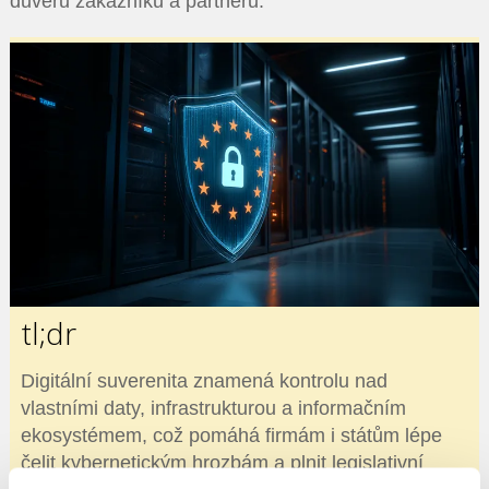
důvěru zákazníků a partnerů.
tl;dr
Digitální suverenita znamená kontrolu nad
vlastními daty, infrastrukturou a informačním
ekosystémem, což pomáhá firmám i státům lépe
čelit kybernetickým hrozbám a plnit legislativní