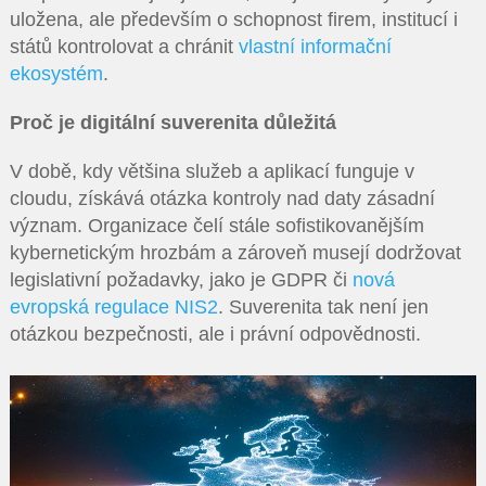
uložena, ale především o schopnost firem, institucí i
států kontrolovat a chránit
vlastní informační
ekosystém
.
Proč je digitální suverenita důležitá
V době, kdy většina služeb a aplikací funguje v
cloudu, získává otázka kontroly nad daty zásadní
význam. Organizace čelí stále sofistikovanějším
kybernetickým hrozbám a zároveň musejí dodržovat
legislativní požadavky, jako je GDPR či
nová
evropská regulace NIS2
. Suverenita tak není jen
otázkou bezpečnosti, ale i právní odpovědnosti.