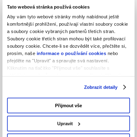
požadavky jako GDPR nebo NIS2. Neznamená
Tato webová stránka používá cookies
izolaci, ale chytrou volbu technologií.
Aby vám tyto webové stránky mohly nabídnout ještě
komfortnější prohlížení, používají vlastní soubory cookie
a soubory cookie vybraných partnerů třetích stran.
Sdílej
Sdílej
Soubory cookie třetích stran mohou být také profilovací
soubory cookie. Chcete-li se dozvědět více, přečtěte si,
Podobné články
prosím, naše
informace o používání cookies
nebo
přejděte na "Upravit" a spravujte svá nastavení.
Kliknutím na tlačítko "Přijmout vše" souhlasíte s
ukládáním souborů cookie ve svém zařízení. Kliknutím
na tlačítko "Odmítnout" souhlasíte s ukládáním pouze
Zobrazit detaily
nezbytných souborů cookie.
Přijmout vše
Upravit