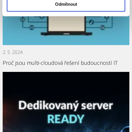
Odmítnout
2. 5. 2024
Proč jsou multi-cloudová řešení budoucností IT