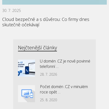
30. 7. 2025
Cloud bezpečně a s důvěrou: Co firmy dnes
skutečně očekávají
Nejčtenější články
U domén .CZ je nově povinné
telefonní …
28. 7. 2026
Počet domén .CZ v minulém
roce opět …
25. 8. 2020