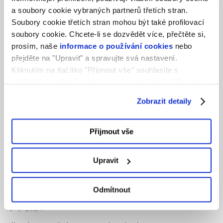
a soubory cookie vybraných partnerů třetích stran.
Soubory cookie třetích stran mohou být také profilovací
soubory cookie. Chcete-li se dozvědět více, přečtěte si,
prosím, naše
informace o používání cookies
nebo
přejděte na "Upravit" a spravujte svá nastavení.
Kliknutím na tlačítko "Přijmout vše" souhlasíte s
ukládáním souborů cookie ve svém zařízení. Kliknutím
na tlačítko "Odmítnout" souhlasíte s ukládáním pouze
Zobrazit detaily
nezbytných souborů cookie.
Přijmout vše
Upravit
Odmítnout
13. 6. 2024