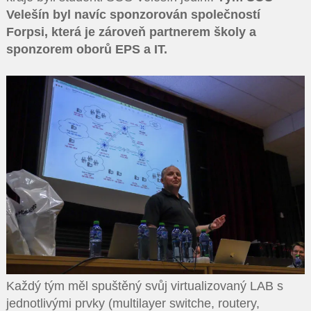
Velešín byl navíc sponzorován společností
Forpsi, která je zároveň partnerem školy a
sponzorem oborů EPS a IT.
Každý tým měl spuštěný svůj virtualizovaný LAB s
jednotlivými prvky (multilayer switche, routery,