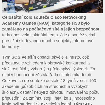
Celostátní kolo soutěže Cisco Networking
Academy Games (NAG), kategorie HS3 bylo
zaměřeno na počítačové sítě a jejich bezpečnost
,
tedy dnes velmi aktuální téma. Jde o soutěž velmi
prestižní sledovanou mnoha subjekty internetové
komunity.
Tým
SOŠ Velešín
obsadil skvělé 4. místo, což
představuje vzhledem k obrovské konkurenci a
složitosti úlohy výborný a překvapivý výsledek. Za
nimi v hodnocení zůstala řada elitních akademií.
Celkově se do soutěže dostalo 18 týmů z cca. 100
akademií (působících na středních a vysokých
školách), ostatní nebyli z důvodu limitovaného počtu
připuštěni. Za zmínku stojí i fakt, že z jihočeského
kraje byli studenti SOŠ Velešín jediní.
Tým SOŠ