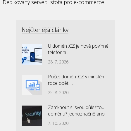
Dedikovaný server: jistota pro e-commerce
Nejčtenější články
U domén .CZ je nově povinné
telefonní …
28. 7. 2026
Počet domén .CZ v minulém
roce opět …
25. 8. 2020
Zamknout si svou důležitou
doménu? Jednoznačně ano
7. 10. 2020