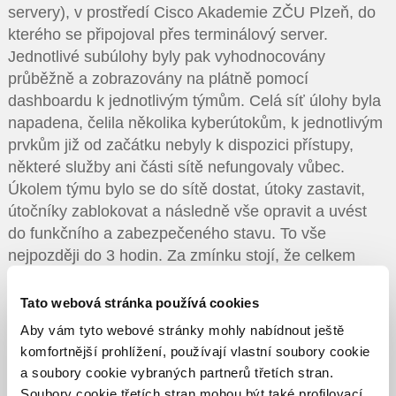
servery), v prostředí Cisco Akademie ZČU Plzeň, do
kterého se připojoval přes terminálový server.
Jednotlivé subúlohy byly pak vyhodnocovány
průběžně a zobrazovány na plátně pomocí
dashboardu k jednotlivým týmům. Celá síť úlohy byla
napadena, čelila několika kyberútokům, k jednotlivým
prvkům již od začátku nebyly k dispozici přístupy,
některé služby ani části sítě nefungovaly vůbec.
Úkolem týmu bylo se do sítě dostat, útoky zastavit,
útočníky zablokovat a následně vše opravit a uvést
do funkčního a zabezpečeného stavu. To vše
nejpozději do 3 hodin. Za zmínku stojí, že celkem
bylo v rámci soutěže spuštěno velké množství
virtuálních počítačů i prvků, řádově stovky.
Tato webová stránka používá cookies
Aby vám tyto webové stránky mohly nabídnout ještě
Závěrem bychom se chtěli připojit k velké gratulaci
komfortnější prohlížení, používají vlastní soubory cookie
k úspěchu žáků SOŠ Velešín a věříme, že někteří
a soubory cookie vybraných partnerů třetích stran.
z nich v budoucnu posílí i řady FORPSI týmu.
Soubory cookie třetích stran mohou být také profilovací